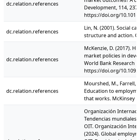
market outcomes? A qua
dc.relation.references
Development, 114, 237-
https://doi.org/10.1016
Lin, N. (2001). Social cap
dc.relation.references
structure and action. C
McKenzie, D. (2017). How
market policies in deve
dc.relation.references
World Bank Research Obs
https://doi.org/10.109
Mourshed, M., Farrell, D
dc.relation.references
Education to employme
that works. McKinsey C
Organización Internacio
Tendencias mundiales d
OIT. Organización Inter
(2024). Global employm