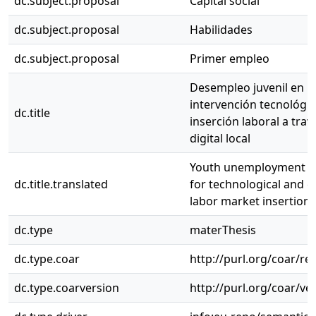
dc.subject.proposal
Capital social
dc.subject.proposal
Habilidades
dc.subject.proposal
Primer empleo
Desempleo juvenil en B
intervención tecnológic
dc.title
inserción laboral a tra
digital local
Youth unemployment in 
dc.title.translated
for technological and e
labor market insertion 
dc.type
materThesis
dc.type.coar
http://purl.org/coar/r
dc.type.coarversion
http://purl.org/coar/v