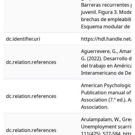
Barreras recurrentes p
juvenil. Figura 3. Model
brechas de empleabilida
Esquema modular de la
dc.identifier.uri
https://hdl.handle.net
Aguerrevere, G., Amaral,
G. (2022). Desarrollo de
dc.relation.references
del trabajo en América L
Interamericano de Desa
American Psychological 
Publication manual of 
dc.relation.references
Association (7.ª ed.). A
Association.
Arulampalam, W., Gregg,
Unemployment scarring
dc.relation.references
111(475), 577-584. http