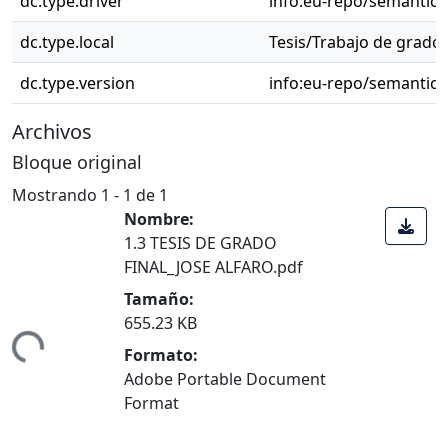
dc.type.driver
info:eu-repo/semantic
dc.type.local
Tesis/Trabajo de grado 
dc.type.version
info:eu-repo/semantics
Archivos
Bloque original
Mostrando
1 - 1 de 1
Nombre:
1.3 TESIS DE GRADO
FINAL_JOSE ALFARO.pdf
Tamaño:
655.23 KB
Cargando...
Formato:
Adobe Portable Document
Format