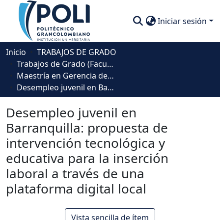
Iniciar sesión
Comunidades
Inicio
TRABAJOS DE GRADO
Trabajos de Grado (Facultad Ingeniería, Diseño e Innovación )
Descubre
Maestría en Gerencia de Proyectos
Desempleo juvenil en Barranquilla: propuesta de intervención tecnológica y educativa para la inserción laboral a través de una plataforma digital local
Estadísticas
Desempleo juvenil en
Barranquilla: propuesta de
intervención tecnológica y
educativa para la inserción
laboral a través de una
plataforma digital local
Vista sencilla de ítem