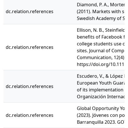
Diamond, P. A., Mortense
dc.relation.references
(2011). Markets with sea
Swedish Academy of Sc
Ellison, N. B., Steinfield
benefits of Facebook fri
college students use of
dc.relation.references
sites. Journal of Comp
Communication, 12(4), 
https://doi.org/10.1111
Escudero, V., & López M
European Youth Guarant
dc.relation.references
of its implementation a
Organización Internacio
Global Opportunity You
dc.relation.references
(2023). Jóvenes con pot
Barranquilla 2023. GOY