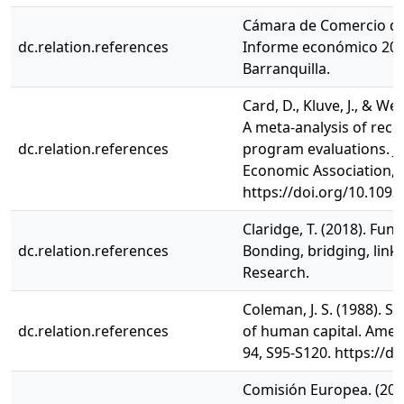
Cámara de Comercio de 
dc.relation.references
Informe económico 202
Barranquilla.
Card, D., Kluve, J., & W
A meta-analysis of rece
dc.relation.references
program evaluations. J
Economic Association, 1
https://doi.org/10.1093
Claridge, T. (2018). Func
dc.relation.references
Bonding, bridging, linki
Research.
Coleman, J. S. (1988). So
dc.relation.references
of human capital. Ameri
94, S95-S120. https://d
Comisión Europea. (2020