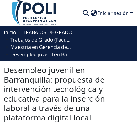
Iniciar sesión
Comunidades
Inicio
TRABAJOS DE GRADO
Trabajos de Grado (Facultad Ingeniería, Diseño e Innovación )
Descubre
Maestría en Gerencia de Proyectos
Desempleo juvenil en Barranquilla: propuesta de intervención tecnológica y educativa para la inserción laboral a través de una plataforma digital local
Estadísticas
Desempleo juvenil en
Barranquilla: propuesta de
intervención tecnológica y
educativa para la inserción
laboral a través de una
plataforma digital local