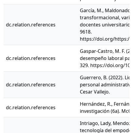
García, M., Maldonado, M.
transformacional, varia
dc.relation.references
docentes universitarios. 
9618.
https://doi.org/https:/
Gaspar-Castro, M. F. (20
dc.relation.references
desempeño laboral para 
329. https://doi.org/10
Guerrero, B. (2022). Li
dc.relation.references
personal administrativ
Cesar Vallejo.
Hernández, R., Fernández
dc.relation.references
investigación (6a). McGr
Intriago, Lady, Mendoza,
tecnología del empoder