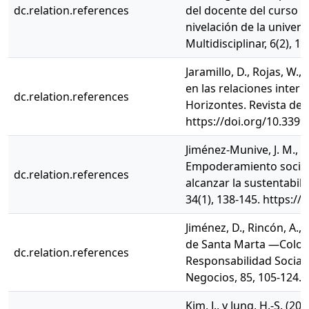
dc.relation.references
del docente del curso d
nivelación de la univers
Multidisciplinar, 6(2), 
Jaramillo, D., Rojas, W.
en las relaciones interp
dc.relation.references
Horizontes. Revista de I
https://doi.org/10.3399
Jiménez-Munive, J. M., 
Empoderamiento social 
dc.relation.references
alcanzar la sustentabil
34(1), 138-145. https:/
Jiménez, D., Rincón, A., 
de Santa Marta —Colomb
dc.relation.references
Responsabilidad Social 
Negocios, 85, 105-124.
Kim, J., y Jung, H.-S. 