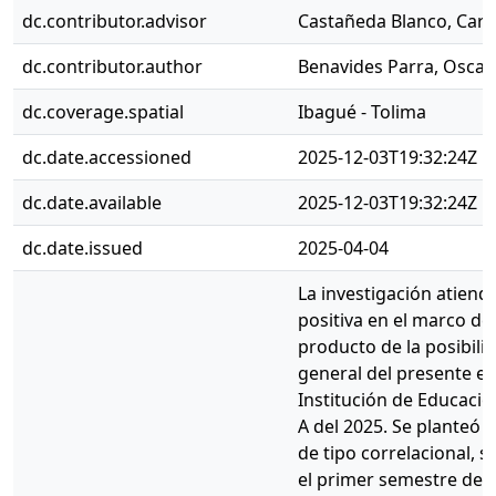
dc.contributor.advisor
Castañeda Blanco, Carlo
dc.contributor.author
Benavides Parra, Oscar
dc.coverage.spatial
Ibagué - Tolima
dc.date.accessioned
2025-12-03T19:32:24Z
dc.date.available
2025-12-03T19:32:24Z
dc.date.issued
2025-04-04
La investigación atiend
positiva en el marco de
producto de la posibilid
general del presente es
Institución de Educació
A del 2025. Se planteó 
de tipo correlacional, 
el primer semestre de 2