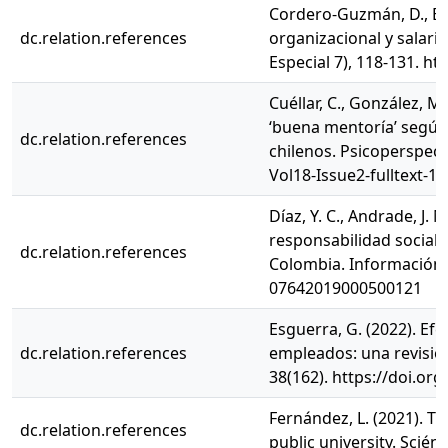
Cordero-Guzmán, D., Bel
dc.relation.references
organizacional y salari
Especial 7), 118-131. ht
Cuéllar, C., González, M.
‘buena mentoría’ según
dc.relation.references
chilenos. Psicoperspect
Vol18-Issue2-fulltext-1
Díaz, Y. C., Andrade, J.
responsabilidad social 
dc.relation.references
Colombia. Información t
07642019000500121
Esguerra, G. (2022). Efe
dc.relation.references
empleados: una revisión
38(162). https://doi.or
Fernández, L. (2021). Tr
dc.relation.references
public university. Scién