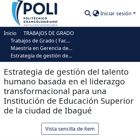
Iniciar sesión
Comunidades
Inicio
TRABAJOS DE GRADO
Trabajos de Grado ( Facultad de Sociedad, Cultura y Creatividad)
Descubre
Maestría en Gerencia del Talento Humano
Estrategia de gestión del talento humano basada en el liderazgo transformacional para una Institución de Educación Superior de la ciudad de Ibagué
Estadísticas
Estrategia de gestión del talento
humano basada en el liderazgo
transformacional para una
Institución de Educación Superior
de la ciudad de Ibagué
Vista sencilla de ítem