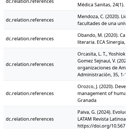
dc.relation.references
Médica Sanitas, 24(1). 
Mendoza, C. (2020). Lid
dc.relation.references
facultades de una univ
Obando, M. (2020). Capa
dc.relation.references
literaria. ECA Sinergia,
Orcasita, L. T., Yoshioka,
Gomez Sejnaui, V. (2022
dc.relation.references
organizaciones de Améri
Administración, 35, 1-1
Orozco, J. (2020). Deve
dc.relation.references
management of human t
Granada
Paiva, G. (2024). Evoluc
dc.relation.references
LATAM Revista Latinoame
https://doi.org/10.5671