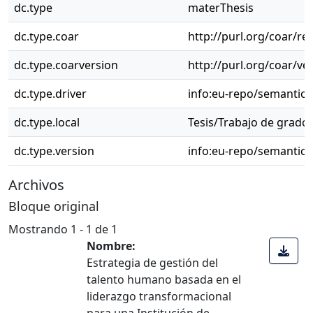
dc.type
materThesis
dc.type.coar
http://purl.org/coar/r
dc.type.coarversion
http://purl.org/coar/v
dc.type.driver
info:eu-repo/semantic
dc.type.local
Tesis/Trabajo de grado 
dc.type.version
info:eu-repo/semantics
Archivos
Bloque original
Mostrando
1 - 1 de 1
Nombre:
Estrategia de gestión del
talento humano basada en el
liderazgo transformacional
para una Institución de