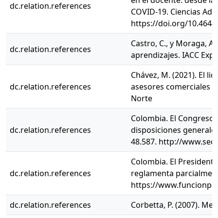
en el docente: desde la
dc.relation.references
COVID-19. Ciencias Admin
https://doi.org/10.4644
Castro, C., y Moraga, A.
dc.relation.references
aprendizajes. IACC Expe
Chávez, M. (2021). El li
dc.relation.references
asesores comerciales d
Norte
Colombia. El Congreso d
dc.relation.references
disposiciones generales
48.587. http://www.sec
Colombia. El Presidente 
dc.relation.references
reglamenta parcialmente
https://www.funcionpu
dc.relation.references
Corbetta, P. (2007). Met