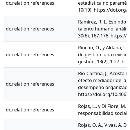
dc.relation.references
estadística no paramétri
10(19). https://doi.org
Ramírez, R. I., Espindola
dc.relation.references
talento humano: análisi
30(6), 167-176. https:
Rincón, O., y Aldana, L.
dc.relation.references
de gestión: una revisió
gestión, 13(2), 1-27. h
Río-Cortina, J., Acosta-M
efecto mediador de la i
dc.relation.references
desempeño organizacion
https://doi.org/10.40
Rojas, L., y Di Fiore, M
dc.relation.references
responsabilidad social e
Rojas, O. A., Vivas, A. D.