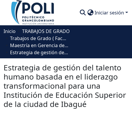
Iniciar sesión
Comunidades
Inicio
TRABAJOS DE GRADO
Trabajos de Grado ( Facultad de Sociedad, Cultura y Creatividad)
Descubre
Maestría en Gerencia del Talento Humano
Estrategia de gestión del talento humano basada en el liderazgo transformacional para una Institución de Educación Superior de la ciudad de Ibagué
Estadísticas
Estrategia de gestión del talento
humano basada en el liderazgo
transformacional para una
Institución de Educación Superior
de la ciudad de Ibagué