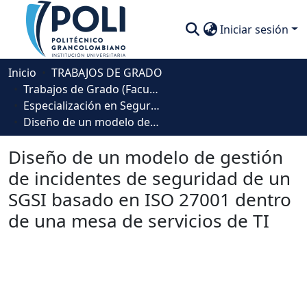
Iniciar sesión
Comunidades
Inicio
TRABAJOS DE GRADO
Trabajos de Grado (Facultad Ingeniería, Diseño e Innovación )
Descubre
Especialización en Seguridad de la Información
Diseño de un modelo de gestión de incidentes de seguridad de un SGSI basado en ISO 27001 dentro de una mesa de servicios de TI
Estadísticas
Diseño de un modelo de gestión
de incidentes de seguridad de un
SGSI basado en ISO 27001 dentro
de una mesa de servicios de TI