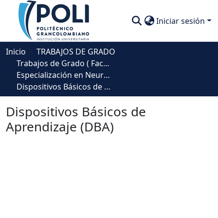
Iniciar sesión
Comunidades
Inicio
TRABAJOS DE GRADO
Trabajos de Grado ( Facultad de Sociedad, Cultura y Creatividad)
Descubre
Especialización en Neuropsicología Escolar
Dispositivos Básicos de Aprendizaje (DBA)
Estadísticas
Dispositivos Básicos de
Aprendizaje (DBA)