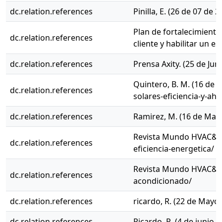
dc.relation.references
Pinilla, E. (26 de 07 d
Plan de fortalecimiento
dc.relation.references
cliente y habilitar un e
dc.relation.references
Prensa Axity. (25 de Ju
Quintero, B. M. (16 de
dc.relation.references
solares-eficiencia-y-ah
dc.relation.references
Ramirez, M. (16 de May
Revista Mundo HVAC&R. (
dc.relation.references
eficiencia-energetica/
Revista Mundo HVAC&R. 
dc.relation.references
acondicionado/
dc.relation.references
ricardo, R. (22 de Mayo 
dc.relation.references
Ricardo, R. (4 de junio 