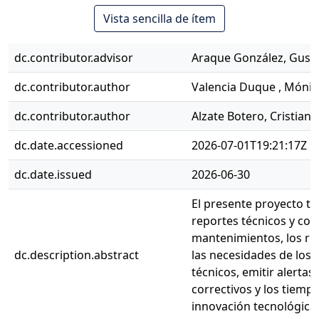
Vista sencilla de ítem
dc.contributor.advisor
Araque González, Gust
dc.contributor.author
Valencia Duque , Mónic
dc.contributor.author
Alzate Botero, Cristian
dc.date.accessioned
2026-07-01T19:21:17Z
dc.date.issued
2026-06-30
El presente proyecto ti
reportes técnicos y comu
mantenimientos, los ret
dc.description.abstract
las necesidades de los 
técnicos, emitir alerta
correctivos y los tiemp
innovación tecnológica.