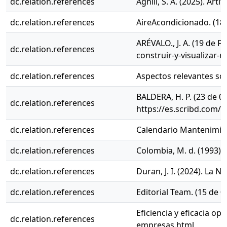
dc.relation.references
Aghili, S. A. (2025). A
dc.relation.references
AireAcondicionado. (18 
ARÉVALO., J. A. (19 de 
dc.relation.references
construir-y-visualizar-r
dc.relation.references
Aspectos relevantes sob
BALDERA, H. P. (23 de 0
dc.relation.references
https://es.scribd.com
dc.relation.references
Calendario Mantenimien
dc.relation.references
Colombia, M. d. (1993).
dc.relation.references
Duran, J. I. (2024). La
dc.relation.references
Editorial Team. (15 de 
Eficiencia y eficacia op
dc.relation.references
empresas.html