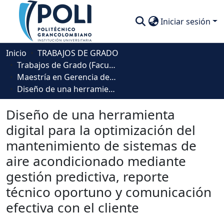
Iniciar sesión
Comunidades
Inicio
TRABAJOS DE GRADO
Trabajos de Grado (Facultad Ingeniería, Diseño e Innovación )
Descubre
Maestría en Gerencia de Proyectos
Diseño de una herramienta digital para la optimización del mantenimiento de sistemas de aire acondicionado mediante gestión predictiva, reporte técnico oportuno y comunicación efectiva con el cliente
Estadísticas
Diseño de una herramienta
digital para la optimización del
mantenimiento de sistemas de
aire acondicionado mediante
gestión predictiva, reporte
técnico oportuno y comunicación
efectiva con el cliente