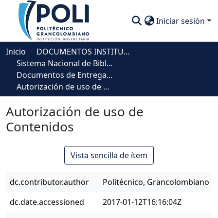
Iniciar sesión
Comunidades
Inicio
DOCUMENTOS INSTITUCIONALES
Sistema Nacional de Bibliotecas - SISNAB
Descubre
Documentos de Entrega de Trabajos de Investigación
Autorización de uso de Contenidos
Estadísticas
Autorización de uso de
Contenidos
Vista sencilla de ítem
dc.contributor.author
Politécnico, Grancolombiano
dc.date.accessioned
2017-01-12T16:16:04Z