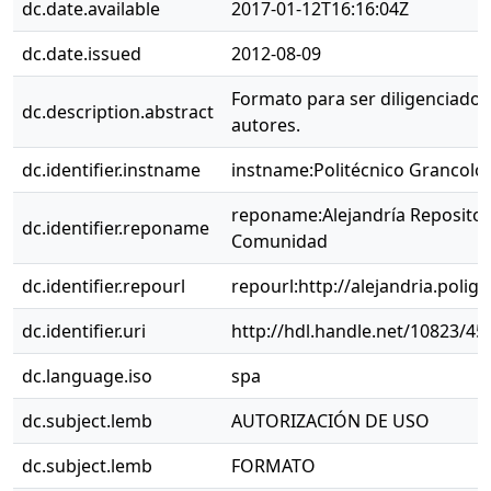
dc.date.available
2017-01-12T16:16:04Z
dc.date.issued
2012-08-09
Formato para ser diligenciado 
dc.description.abstract
autores.
dc.identifier.instname
instname:Politécnico Grancol
reponame:Alejandría Repositor
dc.identifier.reponame
Comunidad
dc.identifier.repourl
repourl:http://alejandria.polig
dc.identifier.uri
http://hdl.handle.net/10823/45
dc.language.iso
spa
dc.subject.lemb
AUTORIZACIÓN DE USO
dc.subject.lemb
FORMATO