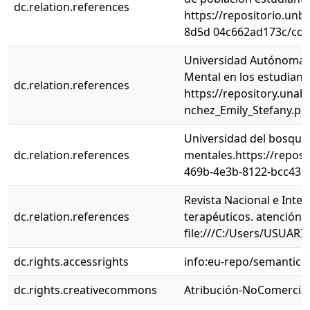
dc.relation.references
https://repositorio.un
8d5d 04c662ad173c/con
Universidad Autónoma d
Mental en los estudiante
dc.relation.references
https://repository.una
nchez_Emily_Stefany.p
Universidad del bosque.
dc.relation.references
mentales.https://repos
469b-4e3b-8122-bcc439
Revista Nacional e Inter
dc.relation.references
terapéuticos. atención 
file:///C:/Users/USUAR
dc.rights.accessrights
info:eu-repo/semantics
dc.rights.creativecommons
Atribución-NoComercial