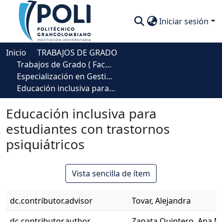
Iniciar sesión
Comunidades
Inicio
TRABAJOS DE GRADO
Trabajos de Grado ( Facultad de Sociedad, Cultura y Creatividad)
Descubre
Especialización en Gestión Educativa
Educación inclusiva para estudiantes con trastornos psiquiátricos
Estadísticas
Educación inclusiva para
estudiantes con trastornos
psiquiátricos
Vista sencilla de ítem
dc.contributor.advisor
Tovar, Alejandra
dc.contributor.author
Zapata Quintero, Ana M