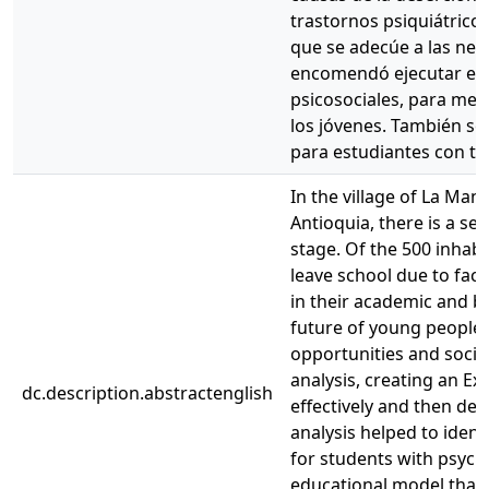
trastornos psiquiátricos
que se adecúe a las nec
encomendó ejecutar est
psicosociales, para mejo
los jóvenes. También s
para estudiantes con tr
In the village of La Maní
Antioquia, there is a se
stage. Of the 500 inhab
leave school due to fact
in their academic and 
future of young people 
opportunities and soci
analysis, creating an E
dc.description.abstractenglish
effectively and then des
analysis helped to ident
for students with psych
educational model that 