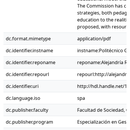
The Commission has call
strategies, both pedago
education to the realit
proposed, with resource
dc.format.mimetype
application/pdf
dc.identifier.instname
instname:Politécnico 
dc.identifier.reponame
reponame:Alejandría R
dc.identifier.repourl
repourl:http://alejandri
dc.identifier.uri
http://hdl.handle.net/1
dc.language.iso
spa
dc.publisher.faculty
Facultad de Sociedad, Cu
dc.publisher.program
Especialización en Gest