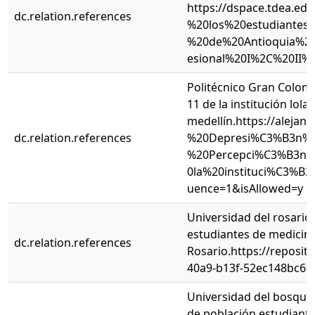
https://dspace.tdea.e
dc.relation.references
%20los%20estudiante
%20de%20Antioquia%2
esional%20I%2C%20II%2
Politécnico Gran Colomb
11 de la institución lol
medellín.https://alejan
dc.relation.references
%20Depresi%C3%B3n%
%20Percepci%C3%B3n%
0la%20instituci%C3%B
uence=1&isAllowed=y
Universidad del rosario.
estudiantes de medicina
dc.relation.references
Rosario.https://reposit
40a9-b13f-52ec148bc6c
Universidad del bosque.
de población estudianti