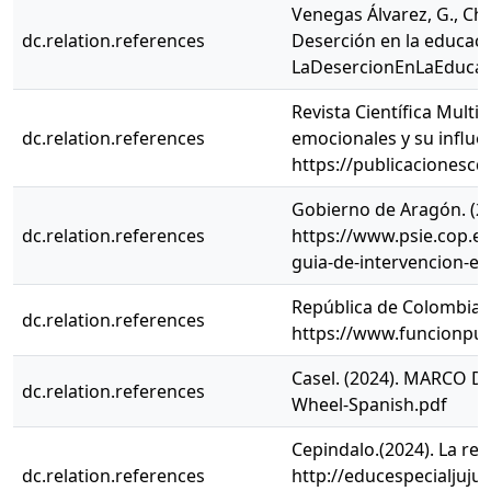
Venegas Álvarez, G., Chil
dc.relation.references
Deserción en la educaci
LaDesercionEnLaEducac
Revista Científica Multi
dc.relation.references
emocionales y su influe
https://publicacionescd
Gobierno de Aragón. (20
dc.relation.references
https://www.psie.cop.
guia-de-intervencion-en
República de Colombia.
dc.relation.references
https://www.funcionpub
Casel. (2024). MARCO D
dc.relation.references
Wheel-Spanish.pdf
Cepindalo.(2024). La res
dc.relation.references
http://educespecialjuj