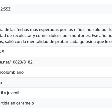
22:55Z
a de las fechas más esperadas por los niños, no solo por lo
dad de recolectar y comer dulces por montones. Ese año no 
os, salió con la mentalidad de probar cada golosina que le o
5-5
le.net/10823/8182
ancolombiano
o
il y juvenil
rtida en caramelo