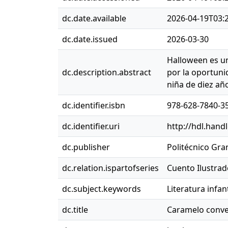
dc.date.available
2026-04-19T03:
dc.date.issued
2026-03-30
Halloween es un
dc.description.abstract
por la oportuni
niña de diez añ
dc.identifier.isbn
978-628-7840-3
dc.identifier.uri
http://hdl.hand
dc.publisher
Politécnico Gr
dc.relation.ispartofseries
Cuento Ilustrad
dc.subject.keywords
Literatura infant
dc.title
Caramelo conve