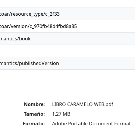
/coar/resource_type/c_2f33
/coar/version/c_970fb48d4fbd8a85
emantics/book
emantics/publishedVersion
Nombre:
LIBRO CARAMELO WEB.pdf
Tamaño:
1.27 MB
Formato:
Adobe Portable Document Format