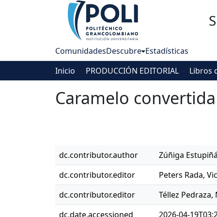
S
Comunidades
Descubre
Estadísticas
Inicio
PRODUCCIÓN EDITORIAL
Libros 
Caramelo convertida
dc.contributor.author
Zúñiga Estupiñá
dc.contributor.editor
Peters Rada, Vi
dc.contributor.editor
Téllez Pedraza,
dc.date.accessioned
2026-04-19T03: