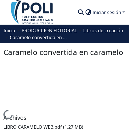
Iniciar sesión
Comunidades
Inicio
PRODUCCIÓN EDITORIAL
Libros de creación
Caramelo convertida en caramelo
Descubre
Caramelo convertida en caramelo
Estadísticas
Cargando...
Archivos
LIBRO CARAMELO WEB.pdf
(1.27 MB)