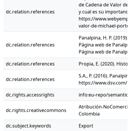
de Cadena de Valor de 
dc.relation.references
y cual es su importancia
https://www.webyempre
valor-de-michael-porter
Panalpina, H. P. (2019).
dc.relation.references
Página web de Panalpina
Página web de Panalpin
dc.relation.references
Propia, E. (2020). Histor
S.A., P. (2016). Panalpina
dc.relation.references
https://www.dsv.com/e
dc.rights.accessrights
info:eu-repo/semantic
Atribución-NoComercial
dc.rights.creativecommons
Colombia
dc.subject.keywords
Export