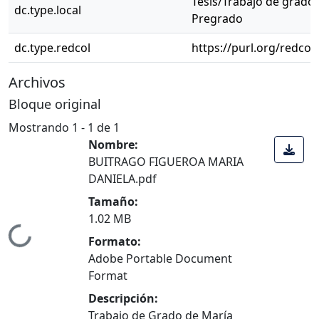
Tesis/Trabajo de grado 
dc.type.local
Pregrado
dc.type.redcol
https://purl.org/redcol
Archivos
Bloque original
Mostrando
1 - 1 de 1
Nombre:
BUITRAGO FIGUEROA MARIA
DANIELA.pdf
Tamaño:
1.02 MB
ndo...
Formato:
Adobe Portable Document
Format
Descripción:
Trabajo de Grado de María