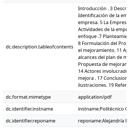
Introducción . 3 Descrip
Identificación de la emp
empresa. 5 La Empresa .
Actividades de la empre
enfoque .7 Planteamient
8 Formulación del Prob
dc.description.tableofcontents
el mejoramiento. 11 Apo
alcances del plan de m
Propuesta de mejoramie
14 Actores involucrados
mejora . 17 Conclusione
ilustraciones. 19 Refere
dc.format.mimetype
application/pdf
dc.identifier.instname
instname:Politécnico 
dc.identifier.reponame
reponame:Alejandría R