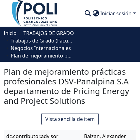
Iniciar sesión
Comunidades
Inicio
TRABAJOS DE GRADO
Trabajos de Grado (Facultad de Negocios, Gestión y Sostenibilidad)
Descubre
Negocios Internacionales
Plan de mejoramiento prácticas profesionales DSV-Panalpina S.A departamento de Pricing Energy and Project Solutions
Estadísticas
Plan de mejoramiento prácticas
profesionales DSV-Panalpina S.A
departamento de Pricing Energy
and Project Solutions
Vista sencilla de ítem
dc.contributor.advisor
Balzan, Alexander