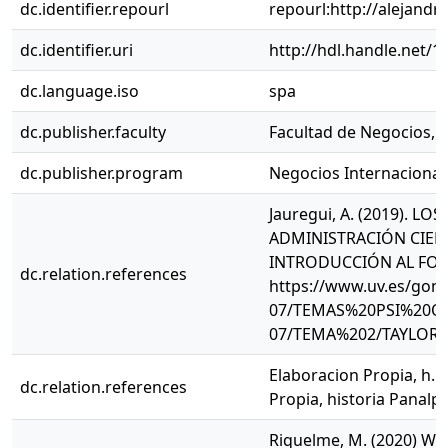
dc.identifier.repourl
repourl:http://alejandr
dc.identifier.uri
http://hdl.handle.net/
dc.language.iso
spa
dc.publisher.faculty
Facultad de Negocios, G
dc.publisher.program
Negocios Internacional
Jauregui, A. (2019). LO
ADMINISTRACIÓN CIENT
INTRODUCCIÓN AL FOR
dc.relation.references
https://www.uv.es/go
07/TEMAS%20PSI%20O
07/TEMA%202/TAYLOR
Elaboracion Propia, h. P
dc.relation.references
Propia, historia Panalp
Riquelme, M. (2020) We