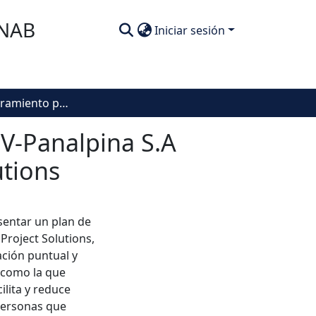
SNAB
Iniciar sesión
Plan de mejoramiento prácticas profesionales DSV-Panalpina S.A departamento de Pricing Energy and Project Solutions
SV-Panalpina S.A
utions
esentar un plan de
Project Solutions,
ción puntual y
s como la que
ilita y reduce
personas que