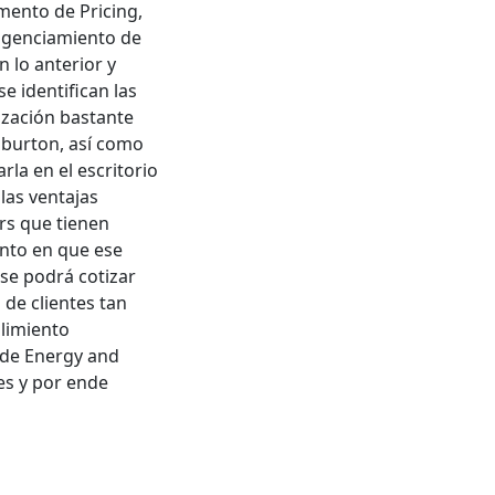
mento de Pricing,
iligenciamiento de
 lo anterior y
e identifican las
ización bastante
iburton, así como
la en el escritorio
las ventajas
rs que tienen
ento en que ese
se podrá cotizar
 de clientes tan
limiento
o de Energy and
es y por ende