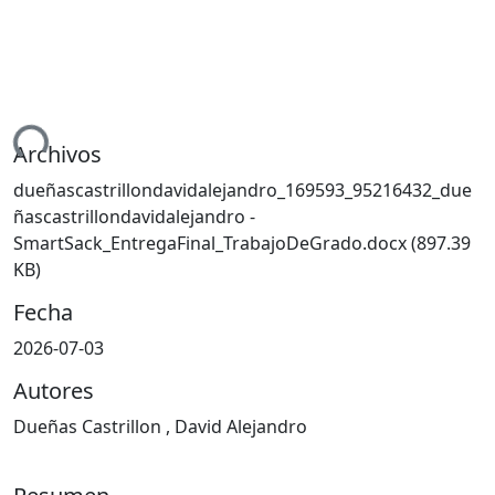
ndo...
Archivos
dueñascastrillondavidalejandro_169593_95216432_due
ñascastrillondavidalejandro -
SmartSack_EntregaFinal_TrabajoDeGrado.docx
(897.39
KB)
Fecha
2026-07-03
Autores
Dueñas Castrillon , David Alejandro