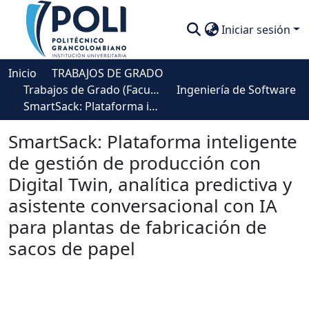
Iniciar sesión
Comunidades
Inicio
TRABAJOS DE GRADO
Trabajos de Grado (Facultad Ingeniería, Diseño e Innovación )
Ingeniería de Software
Descubre
SmartSack: Plataforma inteligente de gestión de producción con Digital Twin, analítica predictiva y asistente conversacional con IA para plantas de fabricación de sacos de papel
Estadísticas
SmartSack: Plataforma inteligente
de gestión de producción con
Digital Twin, analítica predictiva y
asistente conversacional con IA
para plantas de fabricación de
sacos de papel