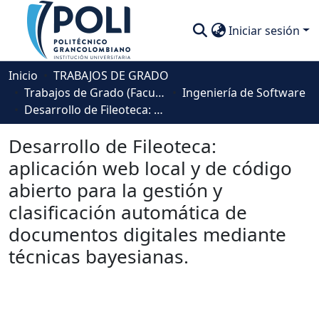
Iniciar sesión
Comunidades
Inicio
TRABAJOS DE GRADO
Trabajos de Grado (Facultad Ingeniería, Diseño e Innovación )
Ingeniería de Software
Descubre
Desarrollo de Fileoteca: aplicación web local y de código abierto para la gestión y clasificación automática de documentos digitales mediante técnicas bayesianas.
Estadísticas
Desarrollo de Fileoteca:
aplicación web local y de código
abierto para la gestión y
clasificación automática de
documentos digitales mediante
técnicas bayesianas.