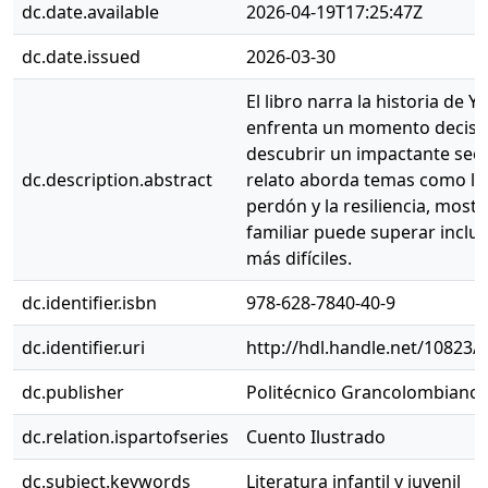
dc.date.available
2026-04-19T17:25:47Z
dc.date.issued
2026-03-30
El libro narra la historia de 
enfrenta un momento decisivo
descubrir un impactante secre
dc.description.abstract
relato aborda temas como la 
perdón y la resiliencia, mos
familiar puede superar inclus
más difíciles.
dc.identifier.isbn
978-628-7840-40-9
dc.identifier.uri
http://hdl.handle.net/10823/
dc.publisher
Politécnico Grancolombiano
dc.relation.ispartofseries
Cuento Ilustrado
dc.subject.keywords
Literatura infantil y juvenil