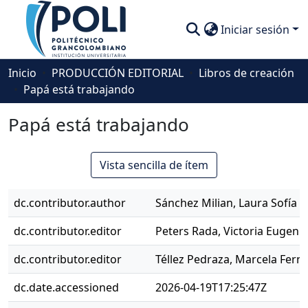
Iniciar sesión
Comunidades
Inicio
PRODUCCIÓN EDITORIAL
Libros de creación
Papá está trabajando
Descubre
Papá está trabajando
Estadísticas
Vista sencilla de ítem
dc.contributor.author
Sánchez Milian, Laura Sofía
dc.contributor.editor
Peters Rada, Victoria Eugenia
dc.contributor.editor
Téllez Pedraza, Marcela Fern
dc.date.accessioned
2026-04-19T17:25:47Z