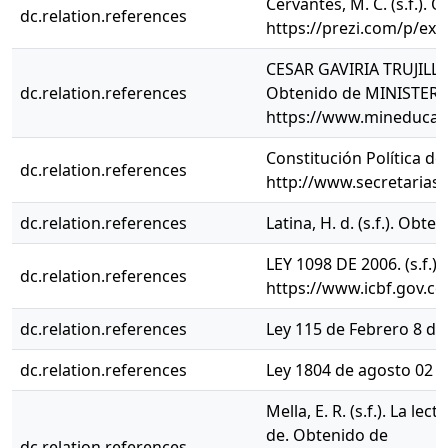
Cervantes, M. C. (s.f.).
dc.relation.references
https://prezi.com/p/exs
CESAR GAVIRIA TRUJILLO
dc.relation.references
Obtenido de MINISTER
https://www.mineducaci
Constitución Política d
dc.relation.references
http://www.secretariase
dc.relation.references
Latina, H. d. (s.f.). Obt
LEY 1098 DE 2006. (s.f.)
dc.relation.references
https://www.icbf.gov.co/
dc.relation.references
Ley 115 de Febrero 8 de 1
dc.relation.references
Ley 1804 de agosto 02 de 
Mella, E. R. (s.f.). La l
de. Obtenido de
dc.relation.references