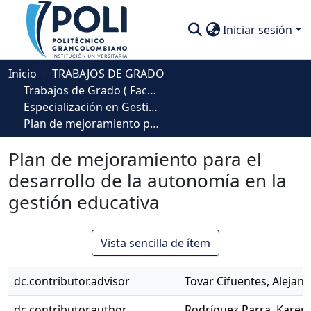
Iniciar sesión
Comunidades
Inicio
TRABAJOS DE GRADO
Trabajos de Grado ( Facultad de Sociedad, Cultura y Creatividad)
Descubre
Especialización en Gestión Educativa
Plan de mejoramiento para el desarrollo de la autonomía en la gestión educativa
Estadísticas
Plan de mejoramiento para el
desarrollo de la autonomía en la
gestión educativa
Vista sencilla de ítem
dc.contributor.advisor
Tovar Cifuentes, Alejan
dc.contributor.author
Rodríguez Parra, Karen