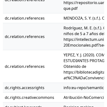
https://repositorio.ua
que.pdf
dc.relation.references
MENDOZA, S. Y. (s.f.). 
Rodríguez, M. E. (s.f.).
niños de 5 a 7 años del 
dc.relation.references
https://intellectum.un
20Emocionales.pdf?seq
YEPEZ, Y. J. (2020). 
ESTUDIANTES PROTAGON
dc.relation.references
Obtenido de
https://bibliotecadigi
at%C3%ADaConvivenciaE
dc.rights.accessrights
info:eu-repo/semantics
dc.rights.creativecommons
Atribución-NoComercial