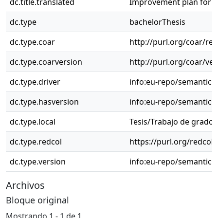
dc.title.translated
Improvement plan for 
dc.type
bachelorThesis
dc.type.coar
http://purl.org/coar/re
dc.type.coarversion
http://purl.org/coar/v
dc.type.driver
info:eu-repo/semantics
dc.type.hasversion
info:eu-repo/semantics
dc.type.local
Tesis/Trabajo de grado 
dc.type.redcol
https://purl.org/redcol
dc.type.version
info:eu-repo/semantics
Archivos
Bloque original
Mostrando
1 - 1 de 1