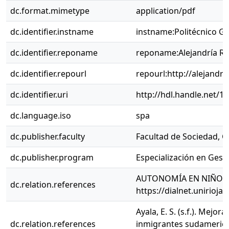
dc.format.mimetype
application/pdf
dc.identifier.instname
instname:Politécnico 
dc.identifier.reponame
reponame:Alejandría R
dc.identifier.repourl
repourl:http://alejandri
dc.identifier.uri
http://hdl.handle.net/1
dc.language.iso
spa
dc.publisher.faculty
Facultad de Sociedad, Cu
dc.publisher.program
Especialización en Gest
AUTONOMÍA EN NIÑOS Y N
dc.relation.references
https://dialnet.unirioja
Ayala, E. S. (s.f.). Mej
dc.relation.references
inmigrantes sudamerica