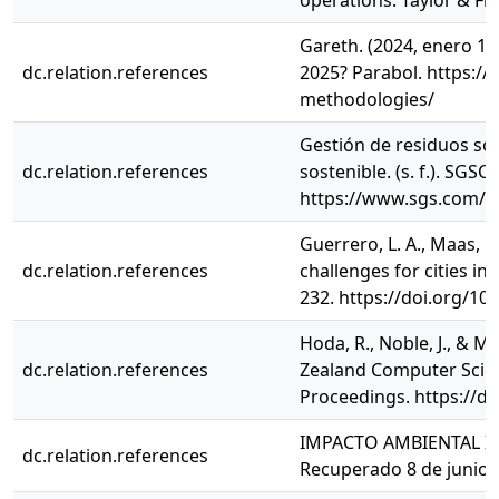
operations. Taylor & Fra
Gareth. (2024, enero 1
dc.relation.references
2025? Parabol. https:/
methodologies/
Gestión de residuos só
dc.relation.references
sostenible. (s. f.). SGS
https://www.sgs.com/es
Guerrero, L. A., Maas, 
dc.relation.references
challenges for cities i
232. https://doi.org/10
Hoda, R., Noble, J., & 
dc.relation.references
Zealand Computer Scie
Proceedings. https://d
IMPACTO AMBIENTAL IM
dc.relation.references
Recuperado 8 de junio 