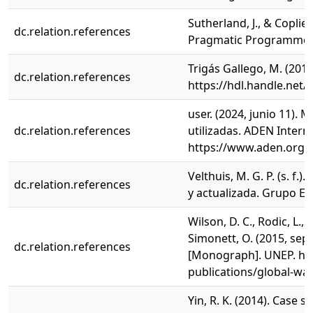
Sutherland, J., & Coplie
dc.relation.references
Pragmatic Programmer
Trigás Gallego, M. (201
dc.relation.references
https://hdl.handle.net
user. (2024, junio 11). 
dc.relation.references
utilizadas. ADEN Intern
https://www.aden.org/
Velthuis, M. G. P. (s. f
dc.relation.references
y actualizada. Grupo Ed
Wilson, D. C., Rodic, L., 
Simonett, O. (2015, se
dc.relation.references
[Monograph]. UNEP. ht
publications/global-w
Yin, R. K. (2014). Case 