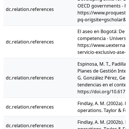
OECD governments - ProQ
dc.relation.references
https://www.proquest
pq-origsite=gscholar&
El aseo en Bogotá: De la
competencia - Universi
dc.relation.references
https://www.uexternado
servicio-exclusivo-ase-a
Espinosa, M. T., Padilla 
Planes de Gestión Integ
dc.relation.references
G. González Pérez, Gest
tendencias en el contex
https://doi.org/10.617
Findlay, A. M. (2002a). R
dc.relation.references
operations. Taylor & Fra
Findlay, A. M. (2002b). R
dc.relation.references