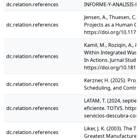
dc.relation.references
INFORME-Y-ANALISIS-EN
Jensen, A., Thuesen, C., 
dc.relation.references
Projects as a Human Con
https://doi.org/10.11
Kamil, M., Roziqin, A.,
Within Integrated Wast
dc.relation.references
In Actions. Jurnal Studi
https://doi.org/10.1819
Kerzner, H. (2025). Pr
dc.relation.references
Scheduling, and Control
LATAM, T. (2024, septie
dc.relation.references
eficiente. TOTVS. https
servicios-descubra-com
Liker, J. K. (2003). Th
dc.relation.references
Greatest Manufacturer.