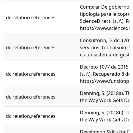
Comprar De gobierno el
tipología para la copro
dc.relation.references
ScienceDirect. (s. f.).
https://www.sciencedi
Consultoría, D. de. (20
dc.relation.references
servicios. GlobalSuite 
es-un-sistema-de-gestio
Decreto 1077 de 2015 S
dc.relation.references
(s. f.). Recuperado 8 de
https://www.funcionpu
Denning, S. (2018a). T
dc.relation.references
the Way Work Gets Do
Denning, S. (2018b). T
dc.relation.references
the Way Work Gets Do
Developing Skills for D