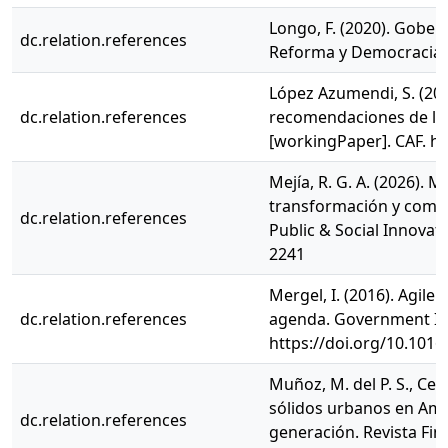
Longo, F. (2020). Gober
dc.relation.references
Reforma y Democracia, (
López Azumendi, S. (2021
dc.relation.references
recomendaciones de las
[workingPaper]. CAF. h
Mejía, R. G. A. (2026).
transformación y compe
dc.relation.references
Public & Social Innovati
2241
Mergel, I. (2016). Agi
dc.relation.references
agenda. Government Inf
https://doi.org/10.1016
Muñoz, M. del P. S., Ceró
sólidos urbanos en Amér
dc.relation.references
generación. Revista Fina