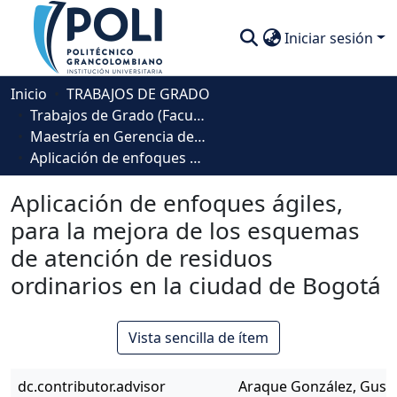
Iniciar sesión
Comunidades
Inicio
TRABAJOS DE GRADO
Trabajos de Grado (Facultad Ingeniería, Diseño e Innovación )
Descubre
Maestría en Gerencia de Proyectos
Aplicación de enfoques ágiles, para la mejora de los esquemas de atención de residuos ordinarios en la ciudad de Bogotá
Estadísticas
Aplicación de enfoques ágiles,
para la mejora de los esquemas
de atención de residuos
ordinarios en la ciudad de Bogotá
Vista sencilla de ítem
dc.contributor.advisor
Araque González, Gust