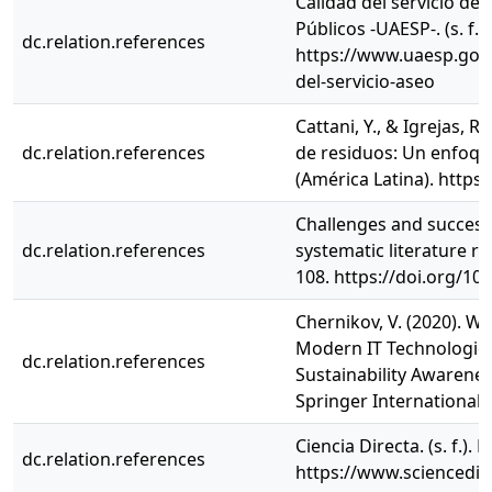
Calidad del servicio de
Públicos -UAESP-. (s. f.
dc.relation.references
https://www.uaesp.gov.
del-servicio-aseo
Cattani, Y., & Igrejas, R
dc.relation.references
de residuos: Un enfoque
(América Latina). https
Challenges and success 
dc.relation.references
systematic literature re
108. https://doi.org/10.
Chernikov, V. (2020). 
Modern IT Technologies. En
dc.relation.references
Sustainability Awarene
Springer International 
Ciencia Directa. (s. f.)
dc.relation.references
https://www.sciencedi