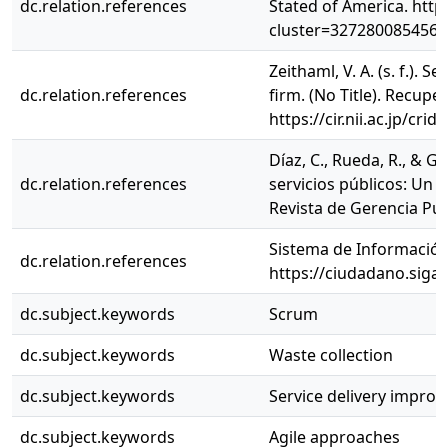
dc.relation.references
Stated of America. http
cluster=327280085456
Zeithaml, V. A. (s. f.).
dc.relation.references
firm. (No Title). Recupe
https://cir.nii.ac.jp/c
Díaz, C., Rueda, R., & G
dc.relation.references
servicios públicos: Un 
Revista de Gerencia Públ
Sistema de Información 
dc.relation.references
https://ciudadano.sigab
dc.subject.keywords
Scrum
dc.subject.keywords
Waste collection
dc.subject.keywords
Service delivery impro
dc.subject.keywords
Agile approaches