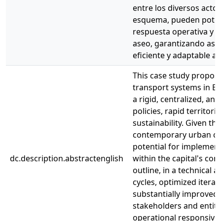
entre los diversos acto
esquema, pueden potenci
respuesta operativa y la
aseo, garantizando as
eficiente y adaptable a
This case study propose
transport systems in B
a rigid, centralized, a
policies, rapid territo
sustainability. Given t
contemporary urban cha
potential for impleme
dc.description.abstractenglish
within the capital's co
outline, in a technical
cycles, optimized iter
substantially improve
stakeholders and entitie
operational responsiven