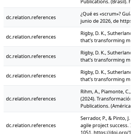
Publications. (Brasil). 
¿Qué es «scrum»? Guía p
dc.relation.references
junio de 2026, de http
Rigby, D. K., Sutherland,
dc.relation.references
that’s transforming m
Rigby, D. K., Sutherland,
dc.relation.references
that’s transforming m
Rigby, D. K., Sutherland,
dc.relation.references
that’s transforming m
Rihm, A., Piamonte, C., L
dc.relation.references
(2024). Transformación d
Publications. (América 
Serrador, P., & Pinto, J.
dc.relation.references
agile project success. 
1051. https://doi.org/1