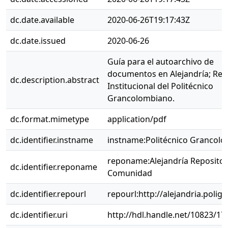
dc.date.available
2020-06-26T19:17:43Z
dc.date.issued
2020-06-26
Guía para el autoarchivo de
documentos en Alejandría; Rep
dc.description.abstract
Institucional del Politécnico
Grancolombiano.
dc.format.mimetype
application/pdf
dc.identifier.instname
instname:Politécnico Grancol
reponame:Alejandría Repositor
dc.identifier.reponame
Comunidad
dc.identifier.repourl
repourl:http://alejandria.polig
dc.identifier.uri
http://hdl.handle.net/10823/17