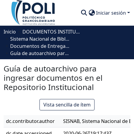
Iniciar sesión
Comunidades
Inicio
DOCUMENTOS INSTITUCIONALES
Sistema Nacional de Bibliotecas - SISNAB
Descubre
Documentos de Entrega de Trabajos de Investigación
Guía de autoarchivo para ingresar documentos en el Repositorio Institucional
Estadísticas
Guía de autoarchivo para
ingresar documentos en el
Repositorio Institucional
Vista sencilla de ítem
dc.contributor.author
SISNAB, Sistema Nacional de Bi
dc.date.accessioned
2020-06-26T19:17:43Z