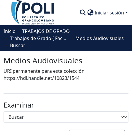
Iniciar sesión
Comunidades
Inicio
TRABAJOS DE GRADO
Trabajos de Grado ( Facultad de Sociedad, Cultura y Creatividad)
Medios Audiovisuales
Descubre
Buscar
Estadísticas
Medios Audiovisuales
URI permanente para esta colección
https://hdl.handle.net/10823/1544
Examinar