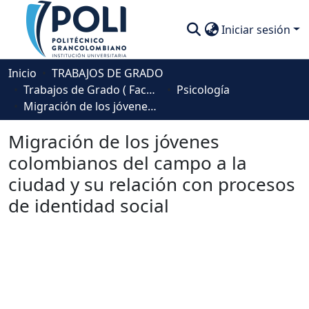
Iniciar sesión
Comunidades
Inicio
TRABAJOS DE GRADO
Trabajos de Grado ( Facultad de Sociedad, Cultura y Creatividad)
Psicología
Descubre
Migración de los jóvenes colombianos del campo a la ciudad y su relación con procesos de identidad social
Estadísticas
Migración de los jóvenes
colombianos del campo a la
ciudad y su relación con procesos
de identidad social