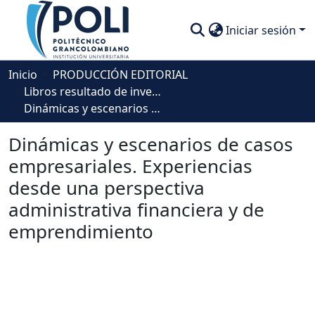
Iniciar sesión
Comunidades
Inicio
PRODUCCIÓN EDITORIAL
Libros resultado de investigación
Descubre
Dinámicas y escenarios de casos empresariales. Experiencias desde una perspectiva administrativa financiera y de emprendimiento
Estadísticas
Dinámicas y escenarios de casos
empresariales. Experiencias
desde una perspectiva
administrativa financiera y de
emprendimiento