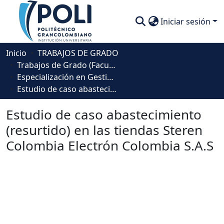
Iniciar sesión
Comunidades
Inicio
TRABAJOS DE GRADO
Trabajos de Grado (Facultad de Negocios, Gestión y Sostenibilidad)
Descubre
Especialización en Gestión Empresarial
Estudio de caso abastecimiento (resurtido) en las tiendas Steren Colombia Electrón Colombia S.A.S
Estadísticas
Estudio de caso abastecimiento
(resurtido) en las tiendas Steren
Colombia Electrón Colombia S.A.S