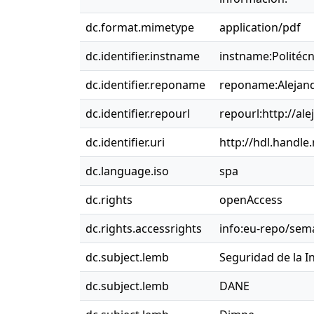
dc.format.mimetype
application/pdf
dc.identifier.instname
instname:Politéc
dc.identifier.reponame
reponame:Alejand
dc.identifier.repourl
repourl:http://ale
dc.identifier.uri
http://hdl.handle
dc.language.iso
spa
dc.rights
openAccess
dc.rights.accessrights
info:eu-repo/sem
dc.subject.lemb
Seguridad de la 
dc.subject.lemb
DANE