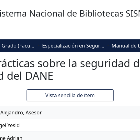
istema Nacional de Bibliotecas SI
Trabajos de Grado (Facultad Ingeniería, Diseño e Innovación )
Especialización en Seguridad de la Información
cticas sobre la seguridad d
ad del DANE
Vista sencilla de ítem
 Alejandro, Asesor
el Yesid
me Adrian