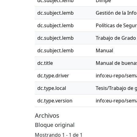
dc.subject.lemb
Dimpe
dc.subject.lemb
Gestión de la Inf
dc.subject.lemb
Políticas de Segu
dc.subject.lemb
Trabajo de Grado 
dc.subject.lemb
Manual
dc.title
Manual de buenas 
dc.type.driver
info:eu-repo/sem
dc.type.local
Tesis/Trabajo de 
dc.type.version
info:eu-repo/sema
Archivos
Bloque original
Mostrando
1 - 1 de 1