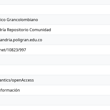
nico Grancolombiano
ría Repositorio Comunidad
jandria.poligran.edu.co
.net/10823/997
antics/openAccess
Información