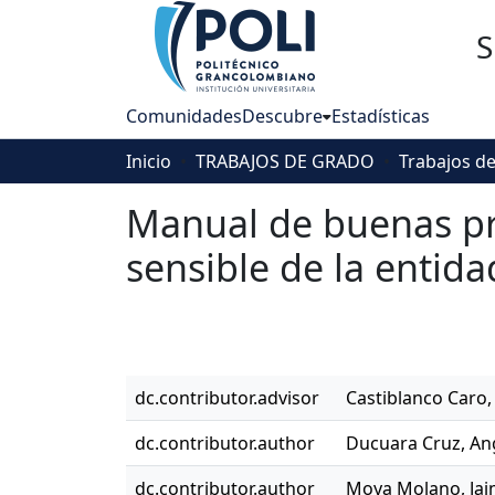
S
Comunidades
Descubre
Estadísticas
Inicio
TRABAJOS DE GRADO
Manual de buenas prá
sensible de la entid
dc.contributor.advisor
Castiblanco Caro,
dc.contributor.author
Ducuara Cruz, Ang
dc.contributor.author
Moya Molano, Jai