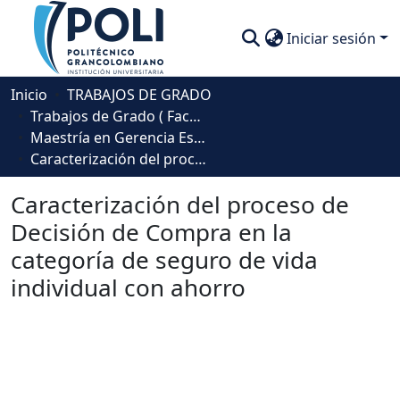
Iniciar sesión
Comunidades
Inicio
TRABAJOS DE GRADO
Trabajos de Grado ( Facultad de Sociedad, Cultura y Creatividad)
Descubre
Maestría en Gerencia Estratégica de Mercadeo
Caracterización del proceso de Decisión de Compra en la categoría de seguro de vida individual con ahorro
Estadísticas
Caracterización del proceso de
Decisión de Compra en la
categoría de seguro de vida
individual con ahorro