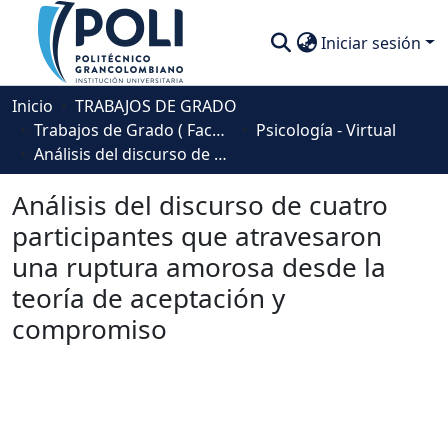
Iniciar sesión
Comunidades
Inicio
TRABAJOS DE GRADO
Trabajos de Grado ( Facultad de Sociedad, Cultura y Creatividad)
Psicología - Virtual
Descubre
Análisis del discurso de cuatro participantes que atravesaron una ruptura amorosa desde la teoría de aceptación y compromiso
Estadísticas
Análisis del discurso de cuatro
participantes que atravesaron
una ruptura amorosa desde la
teoría de aceptación y
compromiso