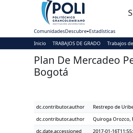
S
Comunidades
Descubre
Estadísticas
Inicio
TRABAJOS DE GRADO
Plan De Mercadeo Pe
Bogotá
dc.contributor.author
Restrepo de Uribe
dc.contributor.author
Quiroga Orozco, 
dc.date.accessioned
2017-01-16T11:55