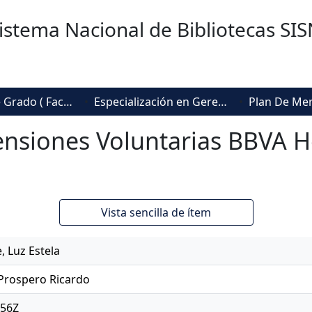
istema Nacional de Bibliotecas SI
Trabajos de Grado ( Facultad de Sociedad, Cultura y Creatividad)
Especialización en Gerencia de Mercadeo
nsiones Voluntarias BBVA Ho
Vista sencilla de ítem
, Luz Estela
Prospero Ricardo
:56Z