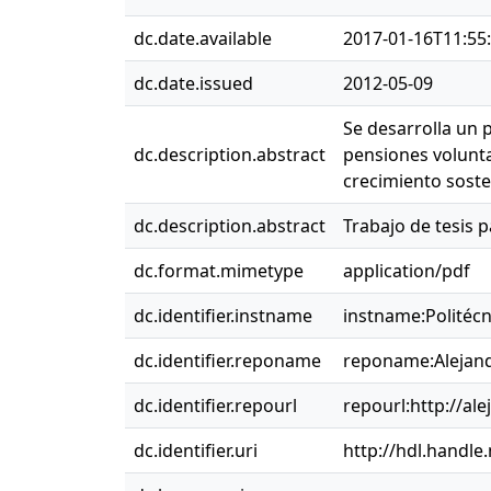
dc.date.available
2017-01-16T11:55
dc.date.issued
2012-05-09
Se desarrolla un 
dc.description.abstract
pensiones volunta
crecimiento soste
dc.description.abstract
Trabajo de tesis 
dc.format.mimetype
application/pdf
dc.identifier.instname
instname:Politéc
dc.identifier.reponame
reponame:Alejand
dc.identifier.repourl
repourl:http://ale
dc.identifier.uri
http://hdl.handle