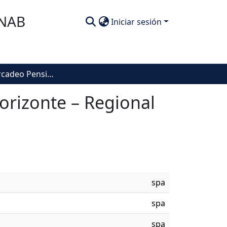
SNAB
Iniciar sesión
Plan De Mercadeo Pensiones Voluntarias BBVA Horizonte – Regional Bogotá
rizonte – Regional
spa
spa
spa