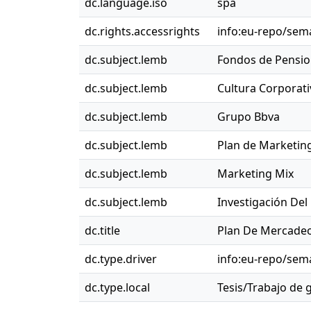
dc.language.iso
spa
dc.rights.accessrights
info:eu-repo/sem
dc.subject.lemb
Fondos de Pensi
dc.subject.lemb
Cultura Corporati
dc.subject.lemb
Grupo Bbva
dc.subject.lemb
Plan de Marketin
dc.subject.lemb
Marketing Mix
dc.subject.lemb
Investigación De
dc.title
Plan De Mercadeo
dc.type.driver
info:eu-repo/sem
dc.type.local
Tesis/Trabajo de 