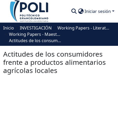
Iniciar sesión
Comunidades
Inicio
INVESTIGACIÓN
Working Papers - Literatura Gris (Postgrado)
Working Papers - Maestría en Gerencia Estratégica de Mercadeo
Descubre
Actitudes de los consumidores frente a productos alimentarios agrícolas locales
Estadísticas
Actitudes de los consumidores
frente a productos alimentarios
agrícolas locales