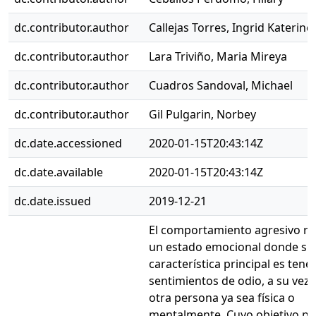
dc.contributor.author
Callejas Torres, Ingrid Katerine
dc.contributor.author
Lara Triviño, Maria Mireya
dc.contributor.author
Cuadros Sandoval, Michael
dc.contributor.author
Gil Pulgarin, Norbey
dc.date.accessioned
2020-01-15T20:43:14Z
dc.date.available
2020-01-15T20:43:14Z
dc.date.issued
2019-12-21
El comportamiento agresivo r
un estado emocional donde su
característica principal es tene
sentimientos de odio, a su vez
otra persona ya sea física o
mentalmente. Cuyo objetivo pri