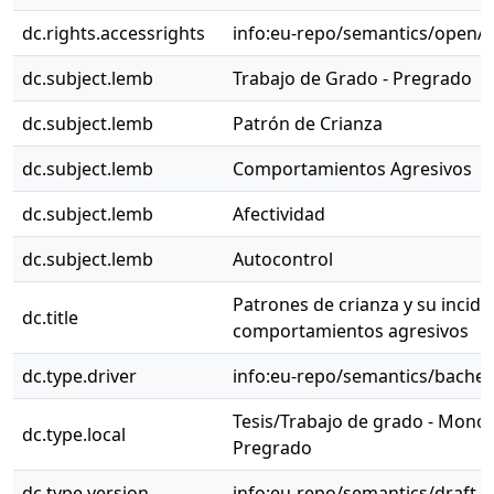
dc.rights.accessrights
info:eu-repo/semantics/openA
dc.subject.lemb
Trabajo de Grado - Pregrado
dc.subject.lemb
Patrón de Crianza
dc.subject.lemb
Comportamientos Agresivos
dc.subject.lemb
Afectividad
dc.subject.lemb
Autocontrol
Patrones de crianza y su incide
dc.title
comportamientos agresivos
dc.type.driver
info:eu-repo/semantics/bachel
Tesis/Trabajo de grado - Monog
dc.type.local
Pregrado
dc.type.version
info:eu-repo/semantics/draft