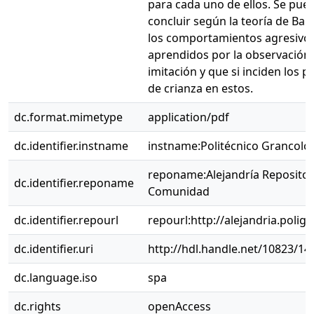
para cada uno de ellos. Se pue
concluir según la teoría de Ba
los comportamientos agresivos
aprendidos por la observación
imitación y que si inciden los 
de crianza en estos.
dc.format.mimetype
application/pdf
dc.identifier.instname
instname:Politécnico Grancol
reponame:Alejandría Repositor
dc.identifier.reponame
Comunidad
dc.identifier.repourl
repourl:http://alejandria.polig
dc.identifier.uri
http://hdl.handle.net/10823/14
dc.language.iso
spa
dc.rights
openAccess