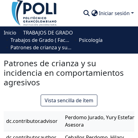
Iniciar sesión
Comunidades
Inicio
TRABAJOS DE GRADO
Trabajos de Grado ( Facultad de Sociedad, Cultura y Creatividad)
Psicología
Descubre
Patrones de crianza y su incidencia en comportamientos agresivos
Estadísticas
Patrones de crianza y su
incidencia en comportamientos
agresivos
Vista sencilla de ítem
Perdomo Jurado, Yury Estefaní
dc.contributor.advisor
Asesora
dc.contributor.author
Ceballos Perdomo, Hilary