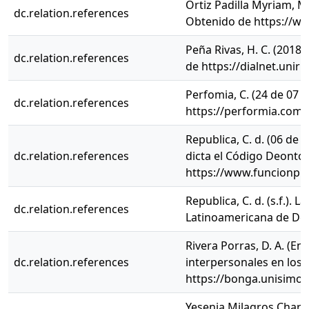
Ortiz Padilla Myriam, M.
dc.relation.references
Obtenido de https://ww
Peña Rivas, H. C. (2018
dc.relation.references
de https://dialnet.unir
Perfomia, C. (24 de 07 
dc.relation.references
https://performia.com.
Republica, C. d. (06 de 
dc.relation.references
dicta el Código Deontol
https://www.funcionpu
Republica, C. d. (s.f.).
dc.relation.references
Latinoamericana de Dere
Rivera Porras, D. A. (En
dc.relation.references
interpersonales en los 
https://bonga.unisimon
Yesenia Milagros Charaja