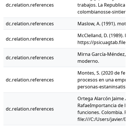
dc.relation.references
trabajos. La Republica
colombianosse-sintiero
dc.relation.references
Maslow, A. (1991). moti
McClelland, D. (1989). 
dc.relation.references
https://psicuagtab.fil
Mirna García-Méndez, S.
dc.relation.references
moderno.
Montes, S. (2020 de feb
dc.relation.references
procesos en una empres
personas-estaninsatis
Ortega Alarcón Jaime An
RafaeImportancia de la
dc.relation.references
funciones. Colombia. R
file:///C:/Users/javie