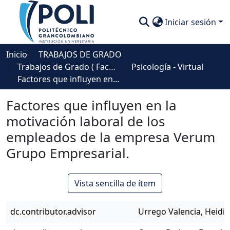
Iniciar sesión
Comunidades
Inicio
TRABAJOS DE GRADO
Trabajos de Grado ( Facultad de Sociedad, Cultura y Creatividad)
Psicología - Virtual
Descubre
Factores que influyen en la motivación laboral de los empleados de la empresa Verum Grupo Empresarial.
Estadísticas
Factores que influyen en la
motivación laboral de los
empleados de la empresa Verum
Grupo Empresarial.
Vista sencilla de ítem
dc.contributor.advisor
Urrego Valencia, Heidi 