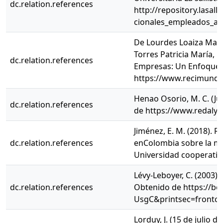
dc.relation.references
http://repository.lasal
cionales_empleados_ar
De Lourdes Loaiza Massu
Torres Patricia María,
dc.relation.references
Empresas: Un Enfoque 
https://www.recimundo
Henao Osorio, M. C. (Ju
dc.relation.references
de https://www.redaly
Jiménez, E. M. (2018). R
dc.relation.references
enColombia sobre la mot
Universidad cooperativ
Lévy-Leboyer, C. (2003)
dc.relation.references
Obtenido de https://b
UsgC&printsec=frontc
Lorduy, J. (15 de julio