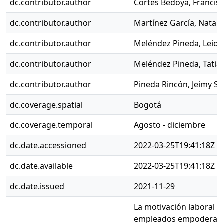
dc.contributor.author
Cortes Bedoya, Francisc
dc.contributor.author
Martínez García, Natali
dc.contributor.author
Meléndez Pineda, Leidy
dc.contributor.author
Meléndez Pineda, Tatia
dc.contributor.author
Pineda Rincón, Jeimy Su
dc.coverage.spatial
Bogotá
dc.coverage.temporal
Agosto - diciembre
dc.date.accessioned
2022-03-25T19:41:18Z
dc.date.available
2022-03-25T19:41:18Z
dc.date.issued
2021-11-29
La motivación laboral s
empleados empoderados 