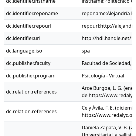
dc.identifier.instname
instname:Politécnico 
dc.identifier.reponame
reponame:Alejandría R
dc.identifier.repourl
repourl:http://alejandr
dc.identifier.uri
http://hdl.handle.net/
dc.language.iso
spa
dc.publisher.faculty
Facultad de Sociedad, C
dc.publisher.program
Psicología - Virtual
Arce Burgoa, L. G. (ene
dc.relation.references
de https://www.redaly
Cely Ávila, F. E. (dicie
dc.relation.references
https://www.redalyc.o
Daniela Zapata, V. B. (
Universitaria La sallist