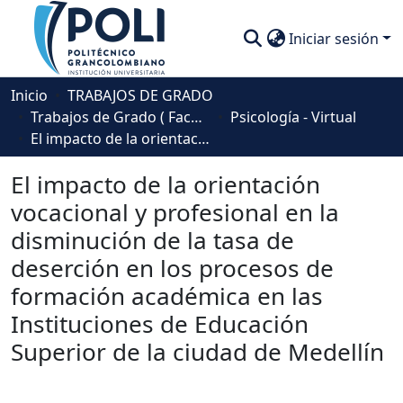
Iniciar sesión
Comunidades
Inicio
TRABAJOS DE GRADO
Trabajos de Grado ( Facultad de Sociedad, Cultura y Creatividad)
Psicología - Virtual
Descubre
El impacto de la orientación vocacional y profesional en la disminución de la tasa de deserción en los procesos de formación académica en las Instituciones de Educación Superior de la ciudad de Medellín
Estadísticas
El impacto de la orientación
vocacional y profesional en la
disminución de la tasa de
deserción en los procesos de
formación académica en las
Instituciones de Educación
Superior de la ciudad de Medellín