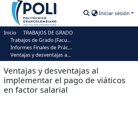
Iniciar sesión
Comunidades
Inicio
TRABAJOS DE GRADO
Trabajos de Grado (Facultad de Negocios, Gestión y Sostenibilidad)
Descubre
Informes Finales de Práctica Empresarial - Contaduría Pública
Ventajas y desventajas al implementar el pago de viáticos en factor salarial
Estadísticas
Ventajas y desventajas al
implementar el pago de viáticos
en factor salarial