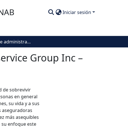
SNAB
Iniciar sesión
Programa de administración de riesgos para Traservice Group Inc – sucursal Colombia
ervice Group Inc –
 de sobrevivir
rsonas en general
es, su vida y a sus
as aseguradoras
ez más asequibles
e su enfoque este