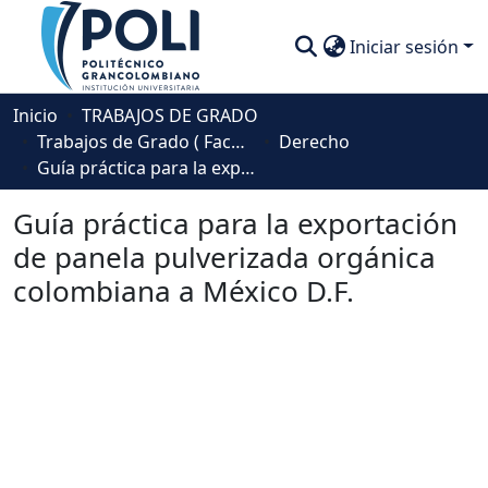
Iniciar sesión
Comunidades
Inicio
TRABAJOS DE GRADO
Trabajos de Grado ( Facultad de Sociedad, Cultura y Creatividad)
Derecho
Descubre
Guía práctica para la exportación de panela pulverizada orgánica colombiana a México D.F.
Estadísticas
Guía práctica para la exportación
de panela pulverizada orgánica
colombiana a México D.F.