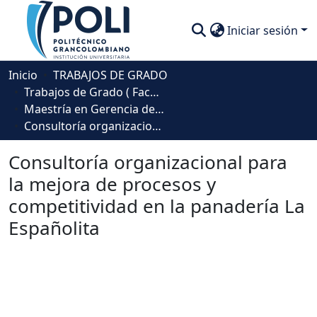
Iniciar sesión
Comunidades
Inicio
TRABAJOS DE GRADO
Trabajos de Grado ( Facultad de Sociedad, Cultura y Creatividad)
Descubre
Maestría en Gerencia del Talento Humano
Consultoría organizacional para la mejora de procesos y competitividad en la panadería La Españolita
Estadísticas
Consultoría organizacional para
la mejora de procesos y
competitividad en la panadería La
Españolita