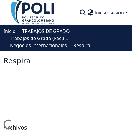
Iniciar sesión
Comunidades
Inicio
TRABAJOS DE GRADO
Trabajos de Grado (Facultad de Negocios, Gestión y Sostenibilidad)
Descubre
Negocios Internacionales
Respira
Estadísticas
Respira
Cargando...
Archivos