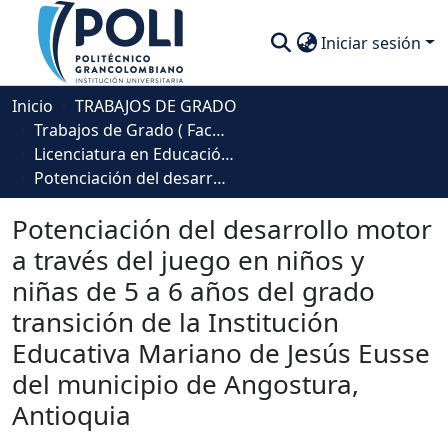
Iniciar sesión
Comunidades
Inicio
TRABAJOS DE GRADO
Trabajos de Grado ( Facultad de Sociedad, Cultura y Creatividad)
Descubre
Licenciatura en Educación para la Primera Infancia
Potenciación del desarrollo motor a través del juego en niños y niñas de 5 a 6 años del grado transición de la Institución Educativa Mariano de Jesús Eusse del municipio de Angostura, Antioquia
Estadísticas
Potenciación del desarrollo motor
a través del juego en niños y
niñas de 5 a 6 años del grado
transición de la Institución
Educativa Mariano de Jesús Eusse
del municipio de Angostura,
Antioquia