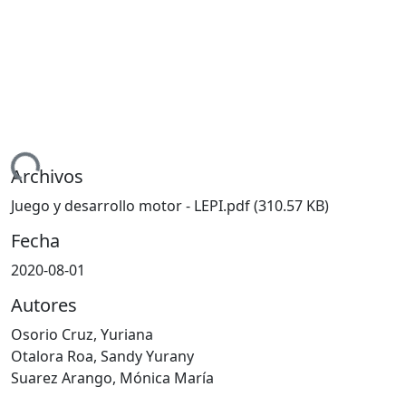
ndo...
Archivos
Juego y desarrollo motor - LEPI.pdf
(310.57 KB)
Fecha
2020-08-01
Autores
Osorio Cruz, Yuriana
Otalora Roa, Sandy Yurany
Suarez Arango, Mónica María