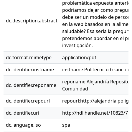
problemática expuesta anteri
podríamos dejar como pregun
debe ser un modelo de persona
dc.description.abstract
en la web basados en la alimen
saludable? Esa sería la pregun
pretendemos abordar en el pr
investigación.
dc.format.mimetype
application/pdf
dc.identifier.instname
instname:Politécnico Grancol
reponame:Alejandría Repositor
dc.identifier.reponame
Comunidad
dc.identifier.repourl
repourl:http://alejandria.polig
dc.identifier.uri
http://hdl.handle.net/10823/71
dc.language.iso
spa