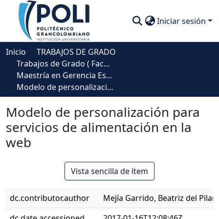
Iniciar sesión
Comunidades
Inicio
TRABAJOS DE GRADO
Trabajos de Grado ( Facultad de Sociedad, Cultura y Creatividad)
Descubre
Maestría en Gerencia Estratégica de Mercadeo
Modelo de personalización para servicios de alimentación en la web
Estadísticas
Modelo de personalización para
servicios de alimentación en la
web
Vista sencilla de ítem
dc.contributor.author
Mejía Garrido, Beatriz del Pilar
dc.date.accessioned
2017-01-16T12:08:46Z