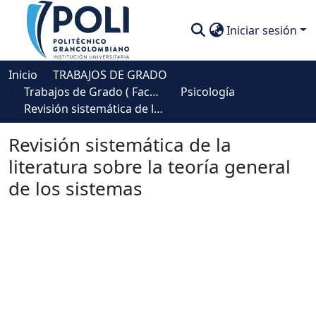
Iniciar sesión
Comunidades
Inicio
TRABAJOS DE GRADO
Trabajos de Grado ( Facultad de Sociedad, Cultura y Creatividad)
Psicología
Descubre
Revisión sistemática de la literatura sobre la teoría general de los sistemas
Estadísticas
Revisión sistemática de la
literatura sobre la teoría general
de los sistemas