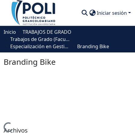
Iniciar sesión
Comunidades
Inicio
TRABAJOS DE GRADO
Trabajos de Grado (Facultad de Negocios, Gestión y Sostenibilidad)
Descubre
Especialización en Gestión Empresarial
Branding Bike
Estadísticas
Branding Bike
Cargando...
Archivos