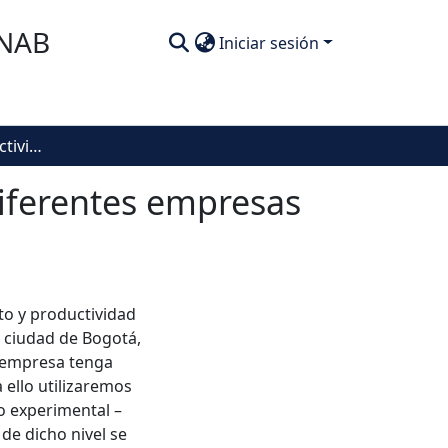
SNAB
Iniciar sesión
Redimiento y productividad en trabajadores de diferentes empresas de la ciudad de Bogotá
diferentes empresas
to y productividad
a ciudad de Bogotá,
a empresa tenga
 ello utilizaremos
o experimental –
 de dicho nivel se