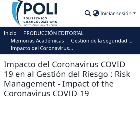
Iniciar sesión
Comunidades
Inicio
PRODUCCIÓN EDITORIAL
Memorias Académicas
Gestión de la seguridad y la salud en el trabajo
Descubre
Impacto del Coronavirus COVID-19 en al Gestión del Riesgo : Risk Management - Impact of the Coronavirus COVID-19
Estadísticas
Impacto del Coronavirus COVID-
19 en al Gestión del Riesgo : Risk
Management - Impact of the
Coronavirus COVID-19