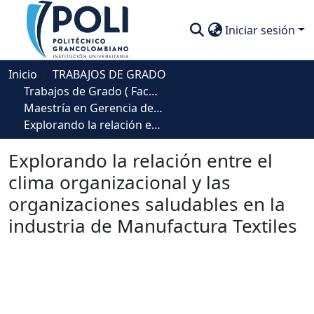
Iniciar sesión
Comunidades
Inicio
TRABAJOS DE GRADO
Trabajos de Grado ( Facultad de Sociedad, Cultura y Creatividad)
Descubre
Maestría en Gerencia del Talento Humano
Explorando la relación entre el clima organizacional y las organizaciones saludables en la industria de Manufactura Textiles
Estadísticas
Explorando la relación entre el
clima organizacional y las
organizaciones saludables en la
industria de Manufactura Textiles