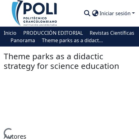
Iniciar sesión
Comunidades
Inicio
PRODUCCIÓN EDITORIAL
Revistas Científicas
Panorama
Theme parks as a didactic strategy for science education
Descubre
Theme parks as a didactic
Estadísticas
strategy for science education
Autores