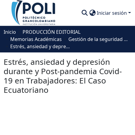
Iniciar sesión
Comunidades
Inicio
PRODUCCIÓN EDITORIAL
Memorias Académicas
Gestión de la seguridad y la salud en el trabajo
Descubre
Estrés, ansiedad y depresión durante y Post-pandemia Covid-19 en Trabajadores: El Caso Ecuatoriano
Estadísticas
Estrés, ansiedad y depresión
durante y Post-pandemia Covid-
19 en Trabajadores: El Caso
Ecuatoriano