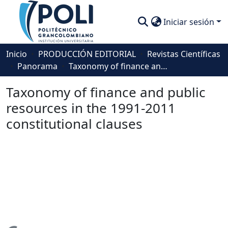
Iniciar sesión
Comunidades
Inicio
PRODUCCIÓN EDITORIAL
Revistas Científicas
Panorama
Taxonomy of finance and public resources in the 1991-2011 constitutional clauses
Descubre
Taxonomy of finance and public
Estadísticas
resources in the 1991-2011
constitutional clauses