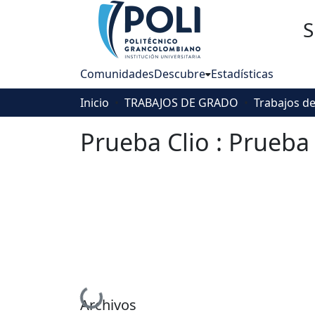
S
Comunidades
Descubre
Estadísticas
Inicio
TRABAJOS DE GRADO
Prueba Clio : Prueba
Cargando...
Archivos