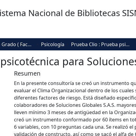
istema Nacional de Bibliotecas SI
Trabajos de Grado ( Facultad de Sociedad, Cultura y Creatividad)
Psicología
Prueba Clio : Prueba psicotécnica para Soluciones Globales S.A.S.
 psicotécnica para Soluciones
Resumen
En la presente consultoría se creó un instrumento q
evaluar el Clima Organizacional dentro de los cuales 
diferentes factores de riesgo. Está diseñado específ
colaboradores de Soluciones Globales S.A.S. mayore
lleven mínimo 3 meses de antigüedad en la Organizaci
creó un instrumento conformado por 60 ítems en tota
6 variables, con 10 preguntas cada una. Se realizó el
validación de constructo, así como se sacó el alfa d