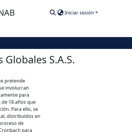
SNAB
Iniciar sesión
 Globales S.A.S.
ue pretende
se involucran
icamente para
s de 18 años que
ón. Para ello, se
l, distribuidos en
 proceso de
e Cronbach para