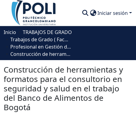
Iniciar sesión
Comunidades
Inicio
TRABAJOS DE GRADO
Trabajos de Grado ( Facultad de Sociedad, Cultura y Creatividad)
Descubre
Profesional en Gestión de la Seguridad y la Salud Laboral
Construcción de herramientas y formatos para el consultorio en seguridad y salud en el trabajo del Banco de Alimentos de Bogotá
Estadísticas
Construcción de herramientas y
formatos para el consultorio en
seguridad y salud en el trabajo
del Banco de Alimentos de
Bogotá