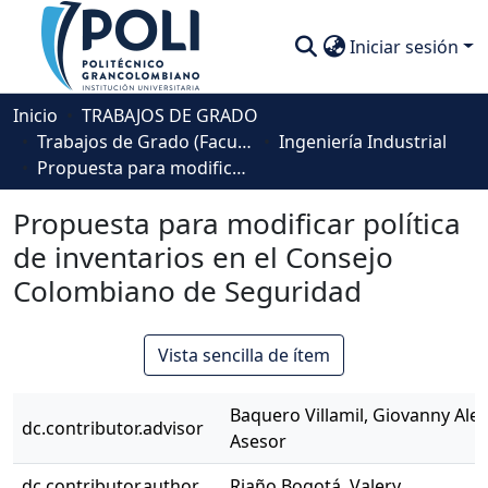
Iniciar sesión
Comunidades
Inicio
TRABAJOS DE GRADO
Trabajos de Grado (Facultad Ingeniería, Diseño e Innovación )
Ingeniería Industrial
Descubre
Propuesta para modificar política de inventarios en el Consejo Colombiano de Seguridad
Estadísticas
Propuesta para modificar política
de inventarios en el Consejo
Colombiano de Seguridad
Vista sencilla de ítem
Baquero Villamil, Giovanny Ale
dc.contributor.advisor
Asesor
dc.contributor.author
Riaño Bogotá, Valery