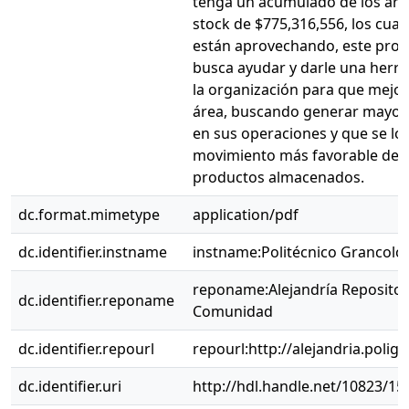
tenga un acumulado de los artí
stock de $775,316,556, los cual
están aprovechando, este proy
busca ayudar y darle una herr
la organización para que mejor
área, buscando generar mayor 
en sus operaciones y que se lo
movimiento más favorable de l
productos almacenados.
dc.format.mimetype
application/pdf
dc.identifier.instname
instname:Politécnico Grancol
reponame:Alejandría Repositor
dc.identifier.reponame
Comunidad
dc.identifier.repourl
repourl:http://alejandria.polig
dc.identifier.uri
http://hdl.handle.net/10823/15