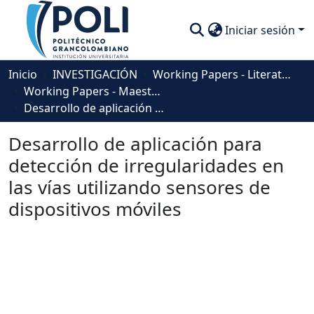
Iniciar sesión
Comunidades
Inicio
INVESTIGACIÓN
Working Papers - Literatura Gris (Postgrado)
Working Papers - Maestría en Ingeniería de Sistemas
Descubre
Desarrollo de aplicación para detección de irregularidades en las vías utilizando sensores de dispositivos móviles
Estadísticas
Desarrollo de aplicación para
detección de irregularidades en
las vías utilizando sensores de
dispositivos móviles